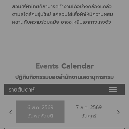
แผ่นดิน
สวมใส่ผ้าไทยก็สามารถทำงานได้อย่างคล่องแคล่ว
ตามสไตล์คนรุ่นใหม่ แค่สวมใส่เสื้อผ้าให้มีความผสม
ผสานกับความร่วมสมัย อาจจะหยิบเอากางเกงตัว
โปรด หรือกระโปรงตัวเก่ง ที่สวมใส่แล้วมั่นใจ ทั้ง
ยังเคลื่อนไหวได้สะดวกสวมใส่เสื้อจากผ้าไทย
Events
Calendar
ปฏิทินกิจกรรมของสำนักงานเลขานุการกรม
รายสัปดาห์
Toggle
naviga
6
ส.ค.
2569
7
ส.ค.
2569
8
วันพฤหัสบดี
วันศุกร์