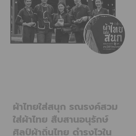
ผ้าไทยใส่สนุก รณรงค์สวม
ใส่ผ้าไทย สืบสานอนุรักษ์
ศิลป์ผ้าถิ่นไทย ดำรงไวใน