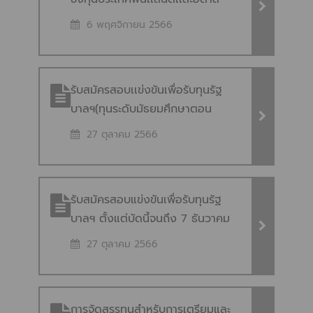
Programme on Sustainable
Developement Goals and
6 พฤศจิกายน 2566
Integrated Approach”
รับสมัครสอบเเข่งขันเพื่อรับทุนรัฐ
บาลฯ(ทุนระดับมัธยมศึกษาตอน
ปลาย) ประมาณปลายเดือนกันยายน
27 ตุลาคม 2566
– 25 ตุลาคม 2566
รับสมัครสอบแข่งขันเพื่อรับทุนรัฐ
บาลฯ ตั้งแต่บัดนี้จนถึง 7 ธันวาคม
2566 (ทุนบุคคลทั่วไประดับปริญญา)
27 ตุลาคม 2566
การจัดสรรทุนสำหรับการเตรียมและ