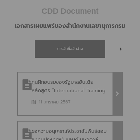
CDD Document
เอกสารเผยแพร่ของสำนักงานเลขานุการกรม
การจัดซื้อจัดจ้าง
ทุนฝึกอบรมของรัฐบาลอินเดีย
หลักสูตร “International Training
Programme on Sustainable
11 มกราคม 2567
Developement Goals and
Integrated Approach” ทุนฝึก
อบรมของรัฐบาลอินเดีย หลักสูตร
ขอความอนุเคราะห์ประชาสัมพันธ์สอบ
“International Training
ชิงทุนประเทศฟินเเลนด์เเละอิตาลี