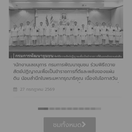
ำนักงานเลขนุการ กรมการพัฒนาชุมชน ร่วมพิธีถวาย
สัตย์ปฏิญาณเพื่อเป็นข้าราชการที่ดีและพลังของแผ่น
ดิน น้อมสำนึกในพระมหากรุณาธิคุณ เนื่องในโอกาสวัน
เฉลิมพระชนมพรรษา พระบาทสมเด็จพระเจ้าอยู่หัว วันที่
27 กรกฎาคม 2569
27 กรกฎาคม 2569 เวลา 09.00 น. ณ ห้องประชุม
3003 ชั้น 3 กรมการพัฒนาชุมชน
ชมทั้งหมด