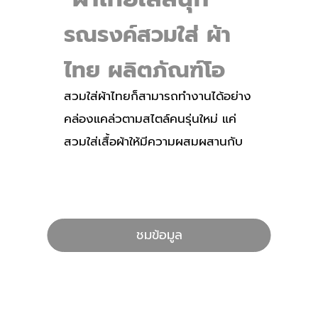
รณรงค์สวมใส่ ผ้า
ไทย ผลิตภัณฑ์โอ
สวมใส่ผ้าไทยก็สามารถทำงานได้อย่าง
ทอปแบรนด์ “อุ่นไอ
คล่องแคล่วตามสไตล์คนรุ่นใหม่ แค่
ดาว” จากอำเภอ
สวมใส่เสื้อผ้าให้มีความผสมผสานกับ
ความร่วมสมัย อาจจะหยิบเอากางเกง
เวียงแหง
ตัวโปรด หรือกระโปรงตัวเก่ง ที่สวม
ใส่แล้วมั่นใจ ทั้งยังเคลื่อนไหวได้
สะดวกสวมใส่เสื้อจากผ้าไทย วันนี้
ชมข้อมูล
พวกเราเลือกผลิตภัณฑ์โอทอปแบรนด์
“อุ่นไอดาว” จากอำเภอเวียงแหง สวม
ใส่สบายสุดๆ