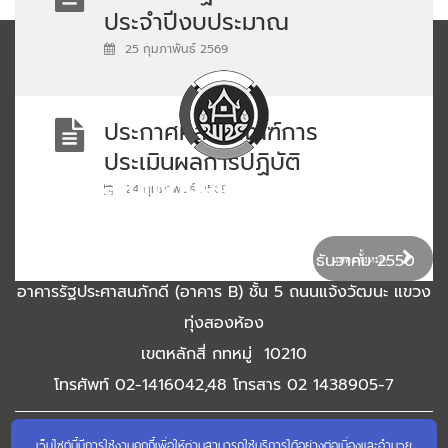
ประจำปีงบประมาณ
พ.ศ.2569 สำนักงาน
25 กุมภาพันธ์ 2569
เลขานุการกรม
ประกาศหลักเกณฑ์การ
ประเมินผลการปฏิบัติ
สำนักงานเลขานุการกรม
ราชการและการพิจารณา
24 กุมภาพันธ์ 2569
ความดีความชอบ ประจำ
กรมการพัฒนาชุมชน กระทรวงมหาดไทย
ปี พ.ศ.2569
ศูนย์ราชการเฉลิมพระเกียรติ 80 พรรษา 5 ธันวาคม 2550
แสดงทั้งหมด
อาคารรัฐประศาสนภักดี (อาคาร B) ชั้น 5 ถนนแจ้งวัฒนะ แขวง
ทุ่งสองห้อง
เขตหลักสี่ กทหมู่ 10210
โทรศัพท์ 02-1416042,48 โทรสาร 02 1438905-7
เว็บไซต์นี้มีการใช้งานคุกกี้เพื่อให้ท่านสามารถใช้บริการได้อย่างต่อเนื่องและอำนวย