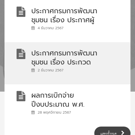
ประกาศกรมการพัฒนา
ชุมชน เรื่อง ประกาศผู้
ชนะการเสนอราคาจ้าง
4 ธันวาคม 2567
ก่อสร้างศูนย์ส่งเสริม
พัฒนา และยกระดับ
ประกาศกรมการพัฒนา
เศรษฐกิจฐานราก ด้วย
ชุมชน เรื่อง ประกวด
โมเดลเศรษฐกิจใหม่
ราคาจ้างปรับปรุงบ้าน
2 ธันวาคม 2567
ตำบลบางลูกเสือ อำเภอ
พักข้าราชการ ระดับ 3-4
องครักษ์ จังหวัด
(A6, A7, ศรีมาลา) ศูนย์
นครนายก ระยะที่ 1
ผลการเบิกจ่าย
ศึกษาและพัฒนาชุมชน
(แบบงานภูมิ
ปีงบประมาณ พ.ศ.
เพชรบุรี ตำบลเขาใหญ่
สถาปัตยกรรม งานยุด
2562
28 พฤศจิกายน 2567
อำเภอชะอำ จังหวัด
ดินถมดิม) โดยวิธีคัด
เพชรบุรี ด้วยวิธีประกวด
เลือก (ลว 4 ธ.ค.67)
ราคาอิเล็กทรอนิกส์ (e-
แสดงทั้งหมด